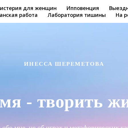
истерия для женщин
Ипповенция
Выездн
анская работа
Лаборатория тишины
На р
ИНЕССА ШЕРЕМЕТОВА
мя - творить ж
е обо мне, не об играх и метафорических ка