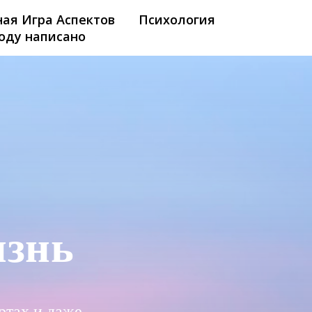
ая Игра Аспектов
Психология
оду написано
изнь
ртах и даже