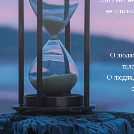
не о псих
О людях
тал
О людях