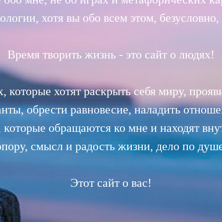
ологии, хотя вы обо всем этом, безусловно,
Время творить жизнь - это сайт о людях!
, которые хотят раскрыть себя миру, прояв
анты, обрести равновесие, наладить отноше
, которые обращаются ко мне и находят вн
опору, смысл и радость жизни, дело по душе
Этот сайт о вас!