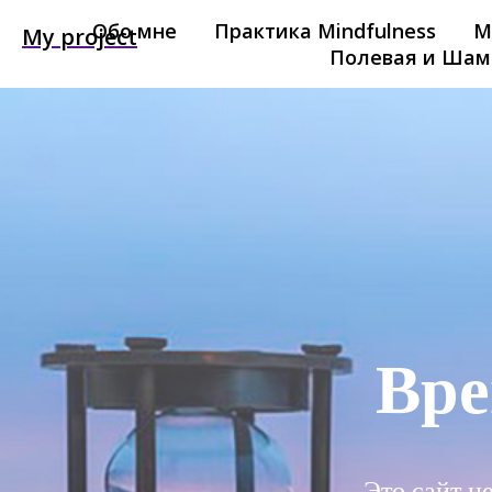
Обо мне
Практика Mindfulness
М
My project
Полевая и Шам
Вре
Это сайт н