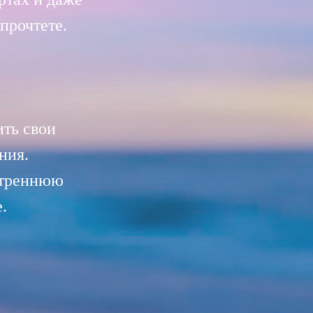
 прочтете.
ить свои
ния.
утреннюю
.